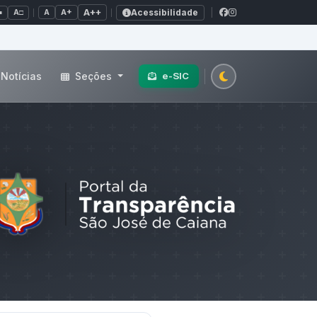
Acessibilidade
A+
A++
|
■
A□
A
Notícias
Seções
e-SIC