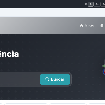
A
A●
A
Início
ência
Buscar