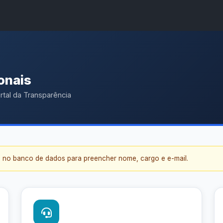
A
A●
A
Início
ência
Buscar