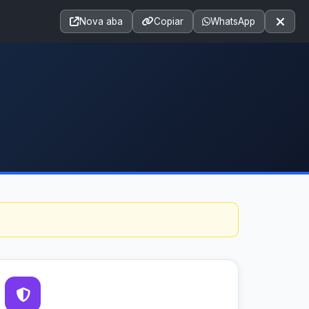
Acessibilidade
A+
A++
|
■
A□
A
Nova aba
Copiar
WhatsApp
Notícias
Seções
e-SIC