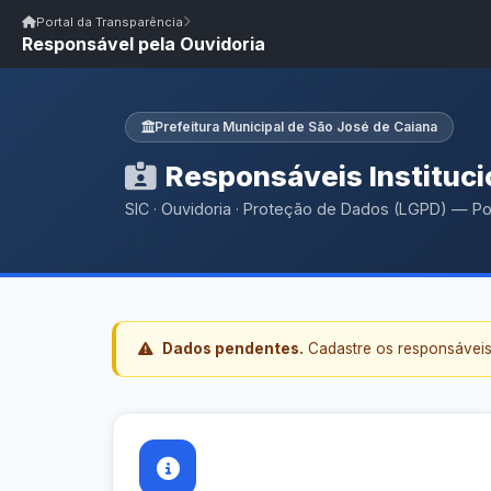
Início
|
Glossário
|
FAQ
|
Ouvidoria
|
Webmail
Portal da Transparência
Responsável pela Ouvidoria
Início
/
Portal da Transparência
Portal da Transparência
PM SÃO JOSÉ DE CAIANA/PB
Portal da Transpar
Prefeitura Municipal de São José de Caiana