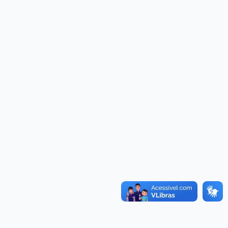
Convênios
as · Lei 14.133/2021 · PNTP 10.x