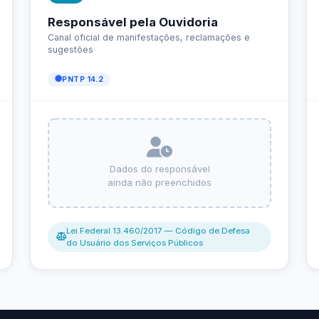
Carta de Serviços
Acessibilidade
Rada
de ele vem — impostos, transferências e gastos · Lei 12.527 (LAI) · L
eitas Extraorçamentárias
Despesas Orçamentárias
tos a Pagar
Dívida Ativa