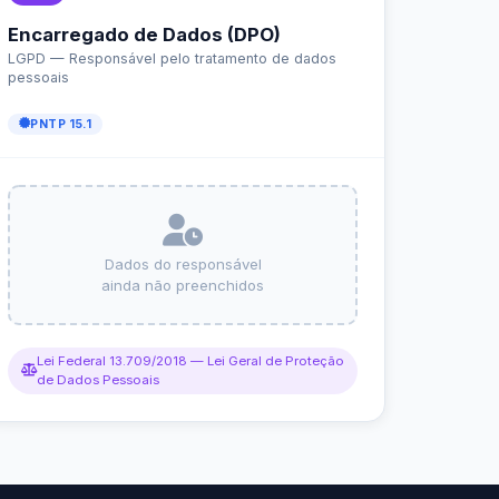
r da Transparência Pública
C 131/2009
Despesas Extraorçamentárias
Subvenções Sociais