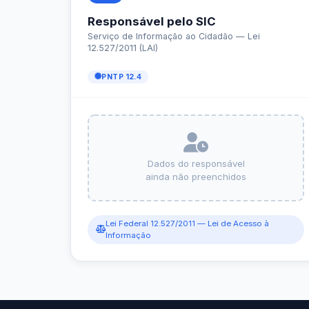
e-SIC
Ouvidoria
Receitas e Despesas
Veja para onde vai o dinheiro público e de on
Receitas Orçamentárias
Rec
Documentos de Pagamento
Res