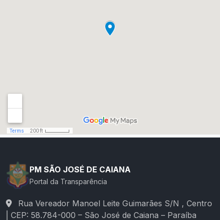
PM SÃO JOSÉ DE CAIANA
Portal da Transparência
Rua Vereador Manoel Leite Guimarães S/N , Centro
| CEP: 58.784-000 – São José de Caiana – Paraíba