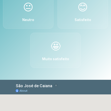
😐
😊
Neutro
Satisfeito
🤩
Muito satisfeito