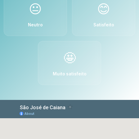
😐
😊
Neutro
Satisfeito
🤩
Muito satisfeito