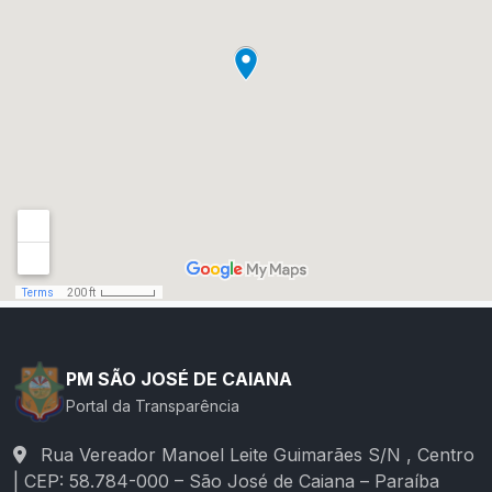
PM SÃO JOSÉ DE CAIANA
Portal da Transparência
Rua Vereador Manoel Leite Guimarães S/N , Centro
| CEP: 58.784-000 – São José de Caiana – Paraíba