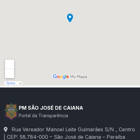
PM SÃO JOSÉ DE CAIANA
Portal da Transparência
Rua Vereador Manoel Leite Guimarães S/N , Centro
| CEP: 58.784-000 – São José de Caiana – Paraíba