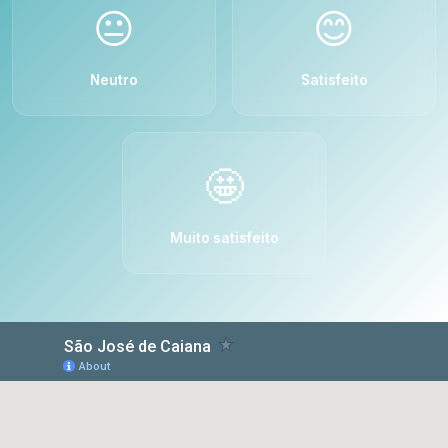
😐
😊
Neutro
Satisfeito
🤩
Muito satisfeito