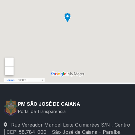
PM SÃO JOSÉ DE CAIANA
Portal da Transparência
Rua Vereador Manoel Leite Guimarães S/N , Centro
| CEP: 58.784-000 – São José de Caiana – Paraíba