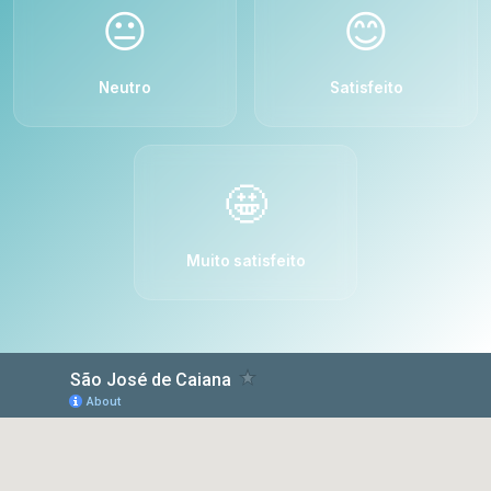
😐
😊
Neutro
Satisfeito
🤩
Muito satisfeito