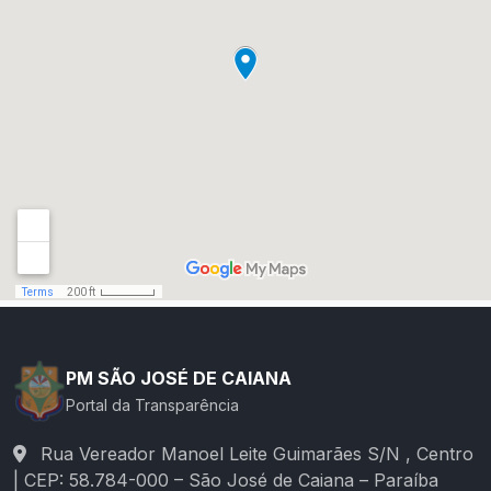
PM SÃO JOSÉ DE CAIANA
Portal da Transparência
Rua Vereador Manoel Leite Guimarães S/N , Centro
| CEP: 58.784-000 – São José de Caiana – Paraíba