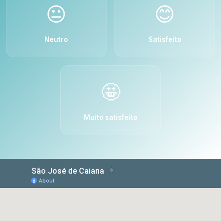
😐
😊
Neutro
Satisfeito
🤩
Muito satisfeito