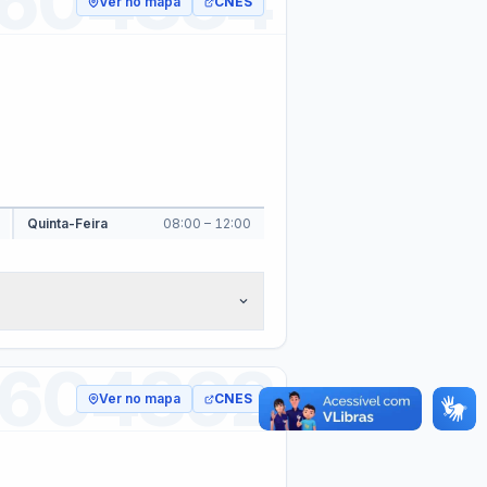
Convênios
as · Lei 14.133/2021 · PNTP 10.x