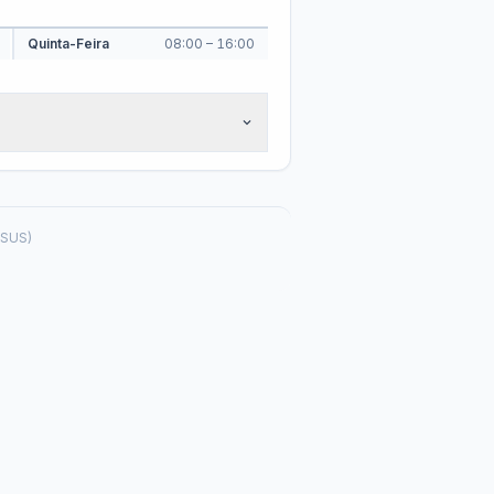
Parecer do TCE
Plano Estratégico
 · Lei 12.527/2011 (LAI) · Lei 13.460/2017