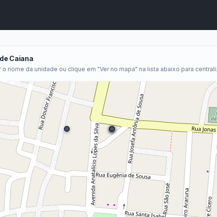
A
A●
A
Início
ência
Buscar