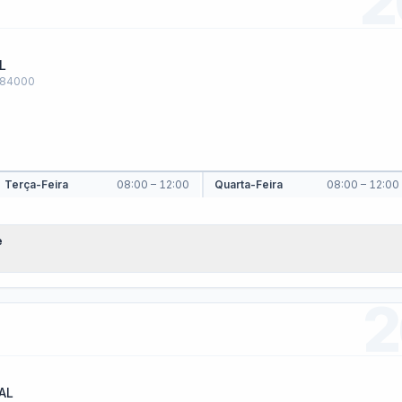
cais de Contratos
Ordem Cronológica de
Pagamentos
ratos de Licitações (E-
ns)
situação atual, empresa contratada, valores pagos e obras paralisad