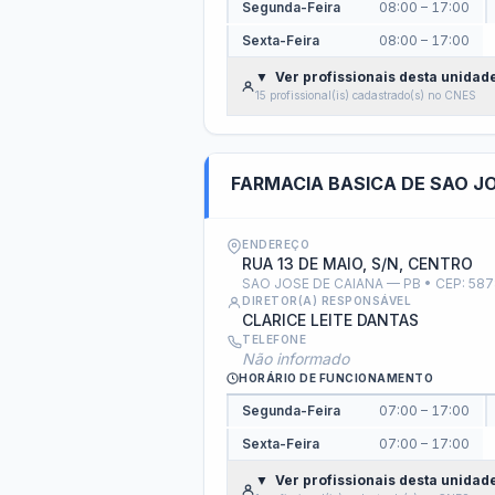
Receitas COVID-19
Des
Pessoal, Diárias e Emend
Salários, benefícios e viagens pagas aos serv
Folha de Pagamento
Est