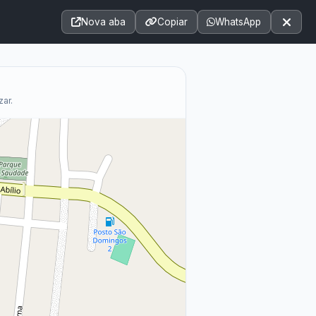
Acessibilidade
A+
A++
|
■
A□
A
Nova aba
Copiar
WhatsApp
Notícias
Seções
e-SIC