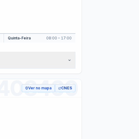
(LAI)
ual
RREO