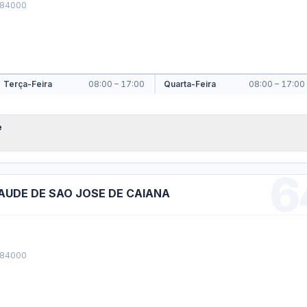
as Paralisadas
blicas
ação de contas ao Tribunal de Contas · LC 101/2000 (LRF) · Lei 12.527 
- Diretrizes
LOA - Lei Orçamentária An
amentárias