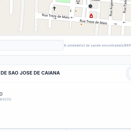
Carta de Serviços
Acessibilidade
Rada
de ele vem — impostos, transferências e gastos · Lei 12.527 (LAI) · L
eitas Extraorçamentárias
Despesas Orçamentárias
tos a Pagar
Dívida Ativa