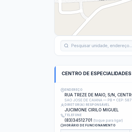
e-SIC
Ouvidoria
Receitas e Despesas
Veja para onde vai o dinheiro público e de on
Receitas Orçamentárias
Rec
Documentos de Pagamento
Res