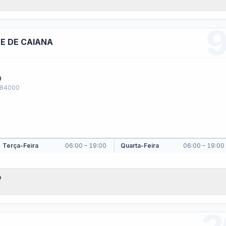
ela de Diárias
Emendas Parlamentares
Convênios
 saiba quem fornece produtos e serviços · Lei 14.133/2021 · Lei 12.5
s de Adesão - SRP
Plano de Contratações