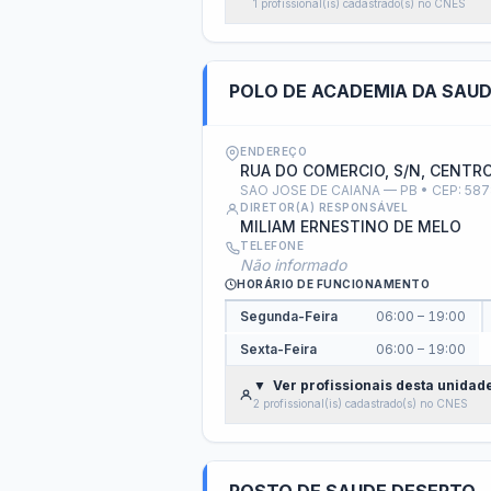
Diárias e Passagens
Tab
Licitações, Contratos e 
Compras, contratações e acordos realizados —
Licitações
Ata