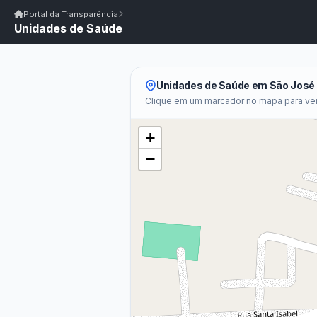
Início
|
Glossário
|
FAQ
|
Ouvidoria
|
Webmail
Portal da Transparência
Unidades de Saúde
Início
/
Portal da Transparência
Portal da Transparência
PM SÃO JOSÉ DE CAIANA/PB
Portal da Transpar
Prefeitura Municipal de São José de Caiana