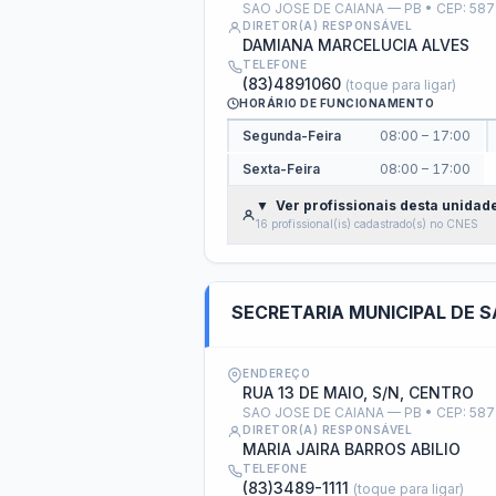
Obras
Obr
Planejamento e Contas Pú
Orçamentos anuais, relatórios fiscais e prest
PPA - Plano Plurianual
LDO 
Orç