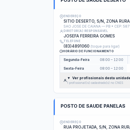
Contratos
Fis
Acordos sem Transferência
Cont
tico
Obras Públicas
Acompanhe o andamento das obras públicas — 