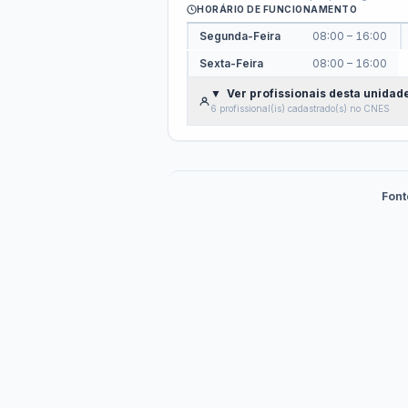
RGF
Pre
Julgamento pelo Legislativo
Bal
Acesso à Informação e Ou
Peça informações, registre reclamações e ac