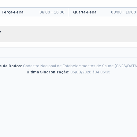
stação de Contas Anual
Relatório de Gestão
ancetes e Demonstrativos
Instrumentos de
Planejamento
vidoria
ompanhe os canais de comunicação com o cidadão — é seu direito legal