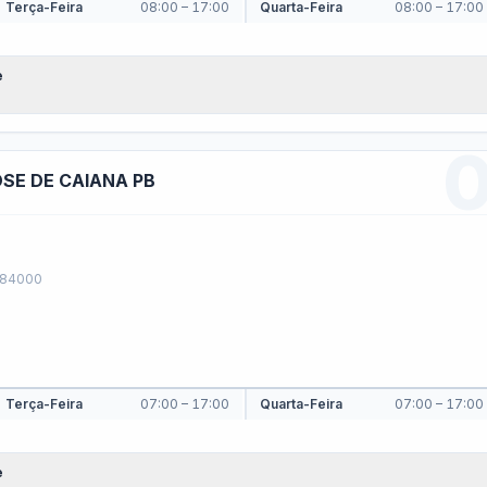
pesas COVID-19
Gastos com Publicidade
as
idores públicos · Lei 12.527 (LAI) · LC 101/2000
agiários
Terceirizados