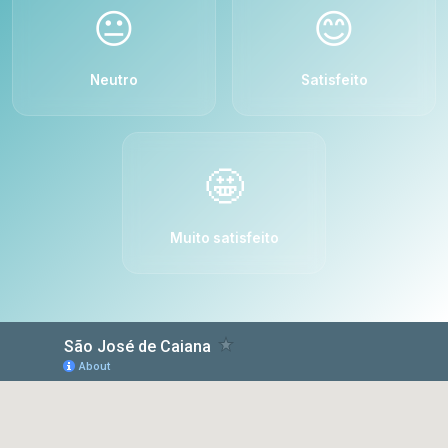
😐
😊
Neutro
Satisfeito
🤩
Muito satisfeito