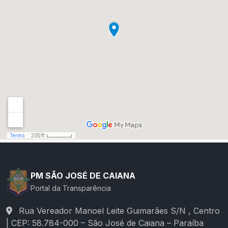
PM SÃO JOSÉ DE CAIANA
Portal da Transparência
Rua Vereador Manoel Leite Guimarães S/N , Centro
| CEP: 58.784-000 – São José de Caiana – Paraíba