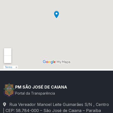
PM SÃO JOSÉ DE CAIANA
Portal da Transparência
Rua Vereador Manoel Leite Guimarães S/N , Centro
| CEP: 58.784-000 – São José de Caiana – Paraíba