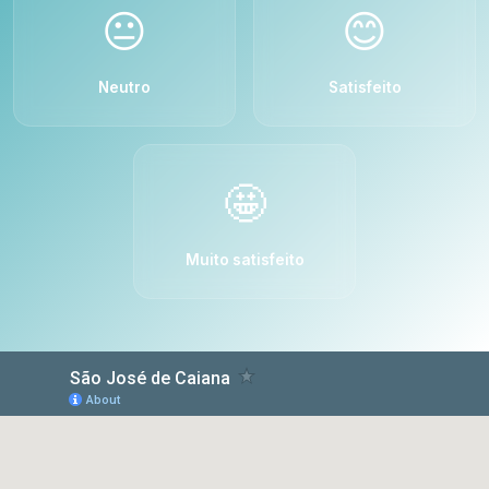
😐
😊
Neutro
Satisfeito
🤩
Muito satisfeito