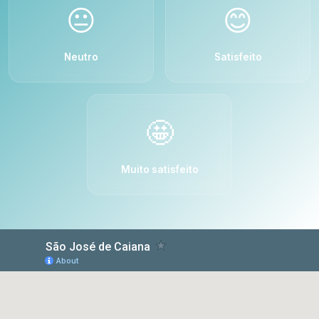
😐
😊
Neutro
Satisfeito
🤩
Muito satisfeito