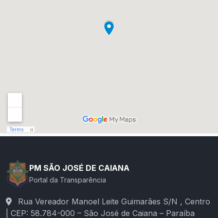
PM SÃO JOSÉ DE CAIANA
Portal da Transparência
Rua Vereador Manoel Leite Guimarães S/N , Centro
| CEP: 58.784-000 – São José de Caiana – Paraíba