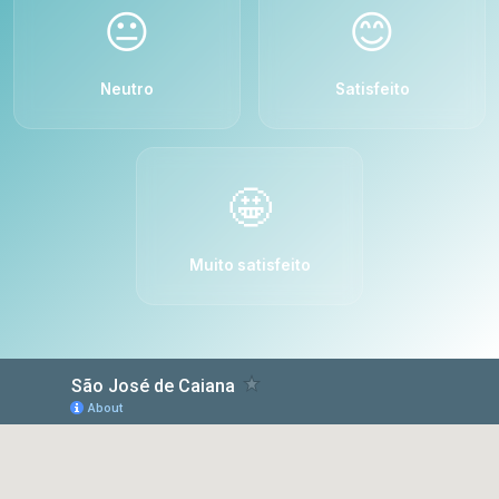
😐
😊
Neutro
Satisfeito
🤩
Muito satisfeito