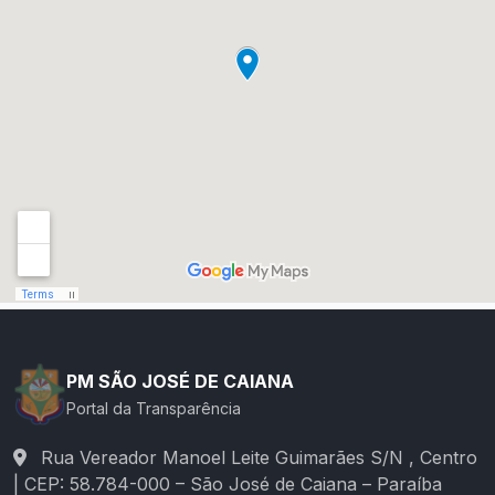
PM SÃO JOSÉ DE CAIANA
Portal da Transparência
Rua Vereador Manoel Leite Guimarães S/N , Centro
| CEP: 58.784-000 – São José de Caiana – Paraíba