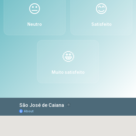
😐
😊
Neutro
Satisfeito
🤩
Muito satisfeito