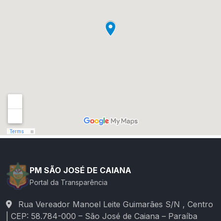
PM SÃO JOSÉ DE CAIANA
Portal da Transparência
Rua Vereador Manoel Leite Guimarães S/N , Centro
| CEP: 58.784-000 – São José de Caiana – Paraíba