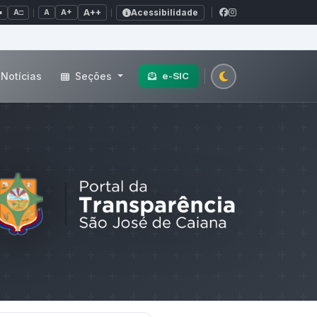
Acessibilidade
A+
A++
|
■
A□
A
Notícias
Seções
e-SIC