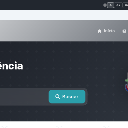
A
A●
A
Início
ência
Buscar